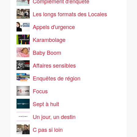
Complément d'enquête
Les longs formats des Locales
Appels d'urgence
Karambolage
Baby Boom
Affaires sensibles
Enquêtes de région
Focus
Sept à huit
Un jour, un destin
C pas si loin