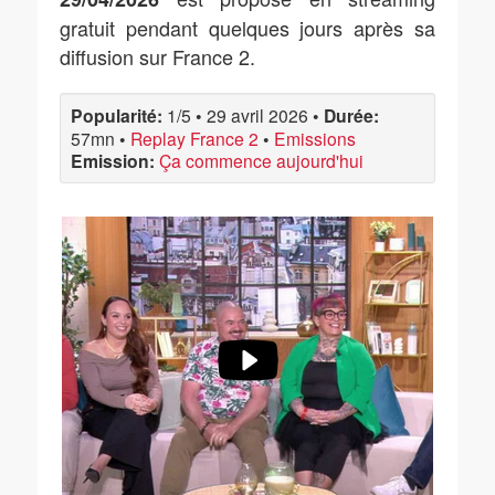
gratuit pendant quelques jours après sa
diffusion sur France 2.
Popularité:
1/5
•
29 avril 2026
•
Durée:
57mn
•
Replay France 2
•
Emissions
Emission:
Ça commence aujourd'hui