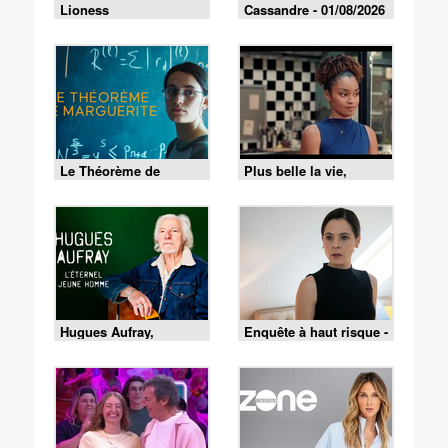
Lioness
Cassandre - 01/08/2026
Le Théorème de
Plus belle la vie,
Marguerite
encore plus belle du
vendredi 31 juillet 2026
- Episode 639
Hugues Aufray,
Enquête à haut risque -
l'éternel jeune homme
02/08/2026