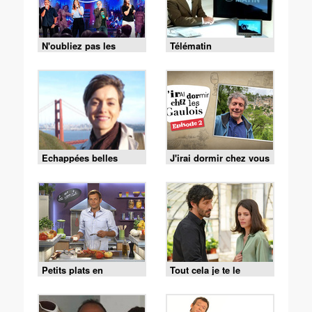
N'oubliez pas les
Télématin
paroles
Echappées belles
J'irai dormir chez vous
Petits plats en
Tout cela je te le
équilibre
donnerai