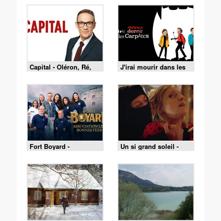
Capital - Oléron, Ré,
J'irai mourir dans les
Belle-Île : le match des
Carpates
îles est lancé !
Fort Boyard -
Un si grand soleil -
01/08/2026
06/08/2026