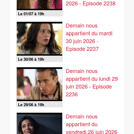
2026 - Episode 2238
Le 01/07 à 19h
Demain nous
appartient du mardi
30 juin 2026 -
Episode 2237
Le 30/06 à 19h
Demain nous
appartient du lundi 29
juin 2026 - Episode
2236
Le 29/06 à 19h
Demain nous
appartient du
vendredi 26 juin 2026