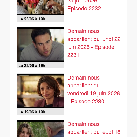
23 juin 2026 -
Episode 2232
Le 23/06 à 19h
Demain nous
appartient du lundi 22
juin 2026 - Episode
2231
Le 22/06 à 19h
Demain nous
appartient du
vendredi 19 juin 2026
- Episode 2230
Le 19/06 à 19h
Demain nous
appartient du jeudi 18