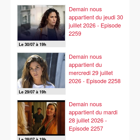
Demain nous
appartient du jeudi 30
juillet 2026 - Episode
2259
Le 30/07 à 19h
Demain nous
appartient du
mercredi 29 juillet
2026 - Episode 2258
Le 29/07 à 19h
Demain nous
appartient du mardi
28 juillet 2026 -
Episode 2257
Le 28/07 à 19h