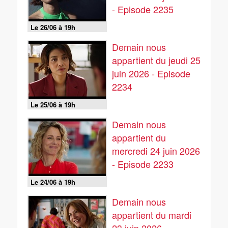
- Episode 2235
Le 26/06 à 19h
Demain nous
appartient du jeudi 25
juin 2026 - Episode
2234
Le 25/06 à 19h
Demain nous
appartient du
mercredi 24 juin 2026
- Episode 2233
Le 24/06 à 19h
Demain nous
appartient du mardi