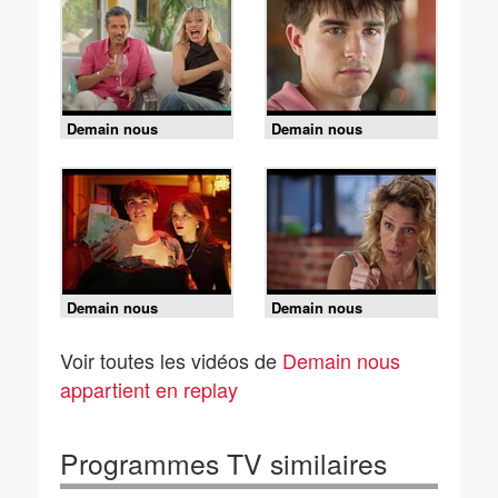
Demain nous
Demain nous
appartient du vendredi
appartient du 10 août
7 août 2026 - Episode
2026 - Episode 2266
2265
Demain nous
Demain nous
appartient du 11 août
appartient du jeudi 6
2026 - Episode 2267
août 2026 - Episode
Voir toutes les vidéos de
Demain nous
2264
appartient en replay
Programmes TV similaires