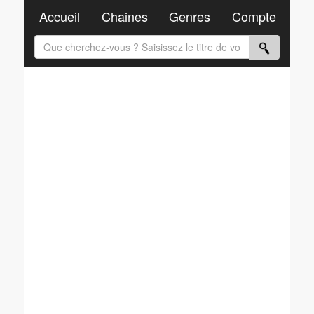
Accueil
Chaines
Genres
Compte