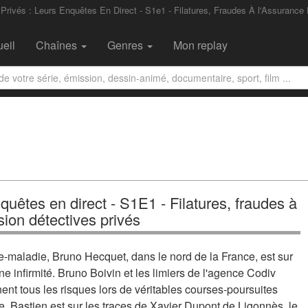
Privés : Leurs Enquêtes En Direct - S1e1 - Filatures, Fraudes À l'Assurance 
eil
Chaînes
Genres
Mon replay
nquêtes en direct - S1E1 - Filatures, fraudes à
sion détectives privés
e-maladie, Bruno Hecquet, dans le nord de la France, est sur
ne infirmité. Bruno Boivin et les limiers de l'agence Codiv
nent tous les risques lors de véritables courses-poursuites
le, Bastien est sur les traces de Xavier Dupont de Ligonnès, le