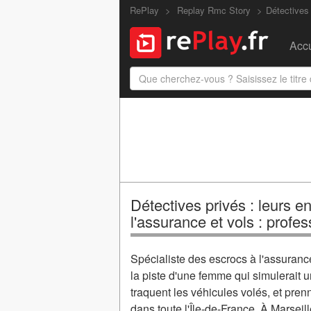
RePlay
Replay Rmc Story
Détectives 
Accu
Détectives privés : leurs e
l'assurance et vols : profes
Spécialiste des escrocs à l'assuranc
la piste d'une femme qui simulerait u
traquent les véhicules volés, et pren
dans toute l'Île-de-France. À Marseil