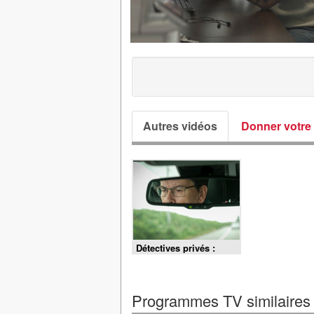
Autres vidéos
Donner votre 
Détectives privés :
leurs enquêtes en
direct - S1E2 -
Adultères,
escroqueries et
Programmes TV similaires
conflits familiaux :
profession détectives