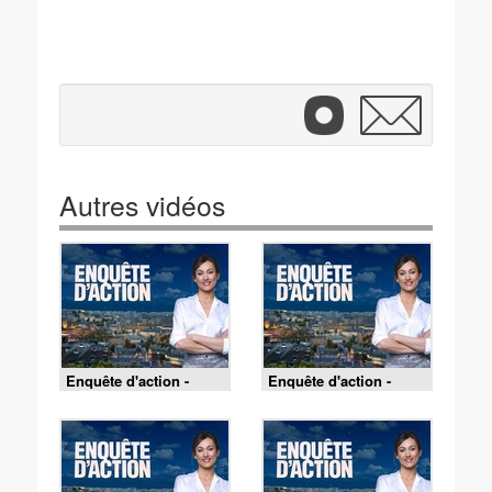
Autres vidéos
Enquête d'action -
Enquête d'action -
Argent, trafic,
Alerte sur les plages :
débrouille : les secrets
les CRS en première
des camps roms
ligne