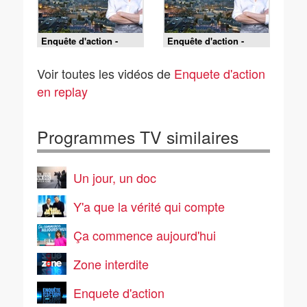
Enquête d'action -
Enquête d'action -
Alerte sous les
Braqueurs et forcenés :
tropiques : avec les
les gendarmes de
Voir toutes les vidéos de
Enquete d'action
gendarmes de Guyane
Guadeloupe font face !
en replay
Programmes TV similaires
Un jour, un doc
Y'a que la vérité qui compte
Ça commence aujourd'hui
Zone interdite
Enquete d'action