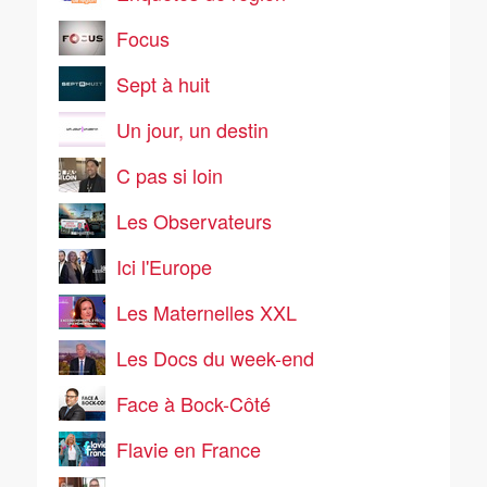
Focus
Sept à huit
Un jour, un destin
C pas si loin
Les Observateurs
Ici l'Europe
Les Maternelles XXL
Les Docs du week-end
Face à Bock-Côté
Flavie en France