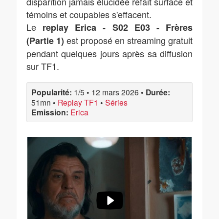
disparition jamais élucidée refait surface et
témoins et coupables s'effacent.
Le
replay Erica - S02 E03 - Frères
est proposé en streaming gratuit
(Partie 1)
pendant quelques jours après sa diffusion
sur TF1.
Popularité:
1/5
•
12 mars 2026
•
Durée:
51mn
•
Replay TF1
•
Séries
Emission:
Erica