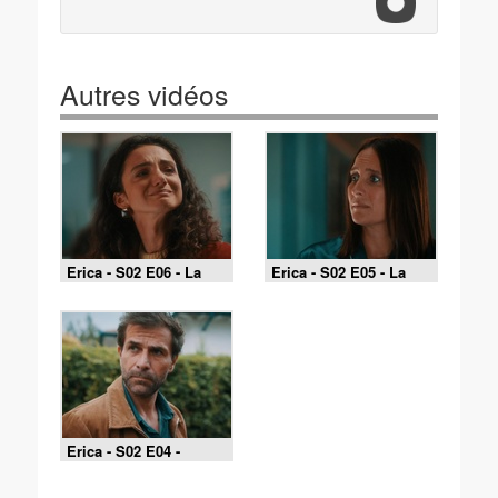
Autres vidéos
Erica - S02 E06 - La
Erica - S02 E05 - La
sirène (Partie 2)
sirène (Partie 1)
Erica - S02 E04 -
Frères (Partie 2)