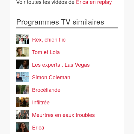
Voir toutes les vidéos de
Erica en replay
Programmes TV similaires
Rex, chien flic
Tom et Lola
Les experts : Las Vegas
Simon Coleman
Brocéliande
Infiltrée
Meurtres en eaux troubles
Erica