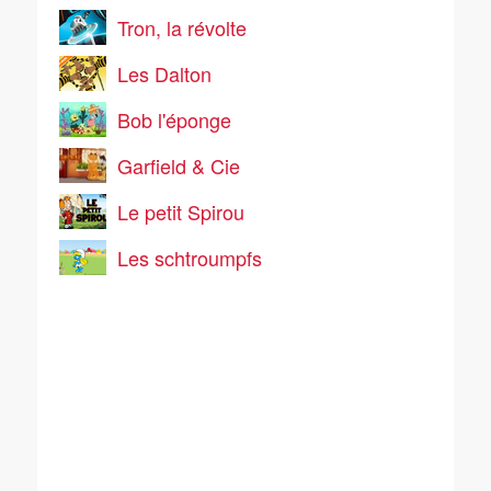
Tron, la révolte
Les Dalton
Bob l'éponge
Garfield & Cie
Le petit Spirou
Les schtroumpfs