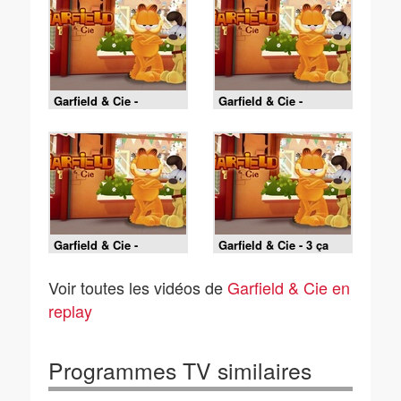
Garfield & Cie -
Garfield & Cie -
Ensorcelés : la course
Ensorcelés : la
contre la sorcière
sorcière au cœur de
pierre
Garfield & Cie -
Garfield & Cie - 3 ça
Ensorcelés : à l'école
suffit
des sorcières
Voir toutes les vidéos de
Garfield & Cie en
replay
Programmes TV similaires