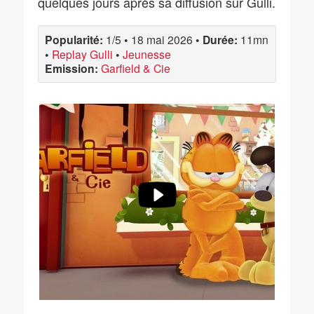
quelques jours après sa diffusion sur Gulli.
Popularité:
1/5
•
18 mai 2026
•
Durée:
11mn
•
Replay Gulli
•
Jeunesse
Emission:
Garfield & Cie