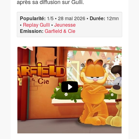
après sa diffusion sur Gulli.
Popularité:
1/5
•
28 mai 2026
•
Durée:
12mn
•
Replay Gulli
•
Jeunesse
Emission:
Garfield & Cie