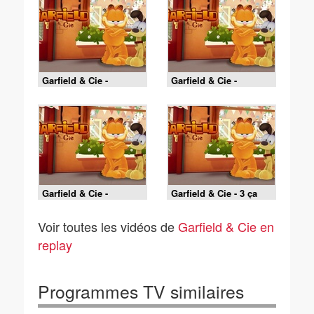
Garfield & Cie -
Garfield & Cie -
Ensorcelés : la course
Ensorcelés : la
contre la sorcière
sorcière au cœur de
pierre
Garfield & Cie -
Garfield & Cie - 3 ça
Ensorcelés : à l'école
suffit
des sorcières
Voir toutes les vidéos de
Garfield & Cie en
replay
Programmes TV similaires