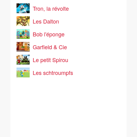
Tron, la révolte
Les Dalton
Bob l'éponge
Garfield & Cie
Le petit Spirou
Les schtroumpfs