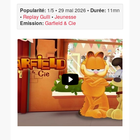
Popularité:
1/5
•
29 mai 2026
•
Durée:
11mn
•
Replay Gulli
•
Jeunesse
Emission:
Garfield & Cie