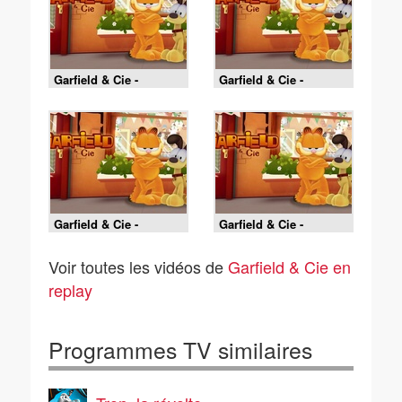
Garfield & Cie -
Garfield & Cie -
Ensorcelés : la course
Ensorcelés : la
contre la sorcière
sorcière au cœur de
pierre
Garfield & Cie -
Garfield & Cie -
Ensorcelés : à l'école
Moutons frissons
des sorcières
Voir toutes les vidéos de
Garfield & Cie en
replay
Programmes TV similaires