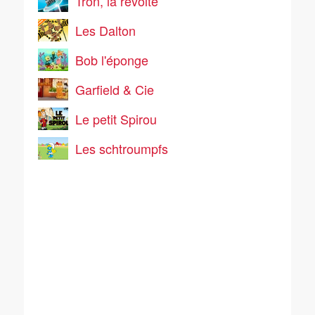
Tron, la révolte
Les Dalton
Bob l'éponge
Garfield & Cie
Le petit Spirou
Les schtroumpfs