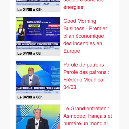
énergies
Le 04/08 à 08h
renouvelables
Good Morning
Business - Premier
bilan économique
des incendies en
Europe
Le 04/08 à 08h
Parole de patrons -
Parole des patrons :
Frédéric Mouhica -
04/08
Le 04/08 à 08h
Le Grand entretien :
Asmodee, français et
numéro un mondial