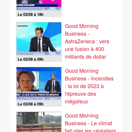
Le 03/08 à 18h
Good Morning
Business -
AstraZeneca : vers
une fusion à 400
milliards de dollar
Le 03/08 à 09h
avec son rival
Good Morning
Business - Incendies
: la loi de 2023 à
l'épreuve des
mégafeux
Le 03/08 à 09h
Good Morning
Business - Le climat
fait plier les céréaliers