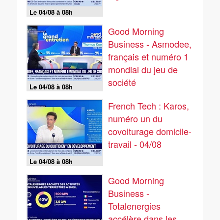
Le 04/08 à 08h
Good Morning
Business - Asmodee,
français et numéro 1
mondial du jeu de
société
Le 04/08 à 08h
French Tech : Karos,
numéro un du
covoiturage domicile-
travail - 04/08
Le 04/08 à 08h
Good Morning
Business -
Totalenergies
accélère dans les