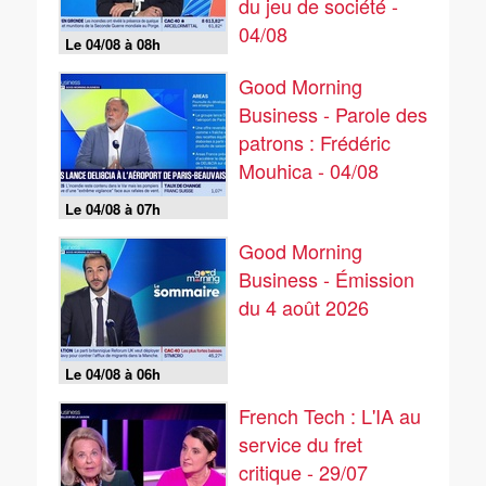
du jeu de société -
04/08
Le 04/08 à 08h
Good Morning
Business - Parole des
patrons : Frédéric
Mouhica - 04/08
Le 04/08 à 07h
Good Morning
Business - Émission
du 4 août 2026
Le 04/08 à 06h
French Tech : L'IA au
service du fret
critique - 29/07