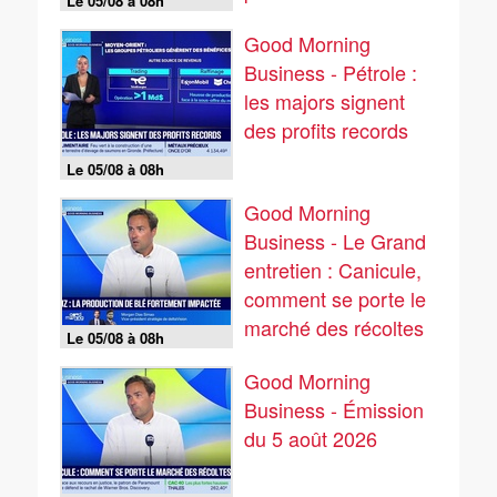
Le 05/08 à 08h
05/08
Good Morning
Business - Pétrole :
les majors signent
des profits records
Le 05/08 à 08h
Good Morning
Business - Le Grand
entretien : Canicule,
comment se porte le
marché des récoltes
Le 05/08 à 08h
? - 05/08
Good Morning
Business - Émission
du 5 août 2026