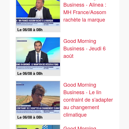
Business - Alinea :
MH France/Aosom
rachète la marque
Le 06/08 à 08h
Good Morning
Business - Jeudi 6
août
Le 06/08 à 08h
Good Morning
Business - Le lin
contraint de s'adapter
au changement
climatique
Le 06/08 à 08h
Good Morning