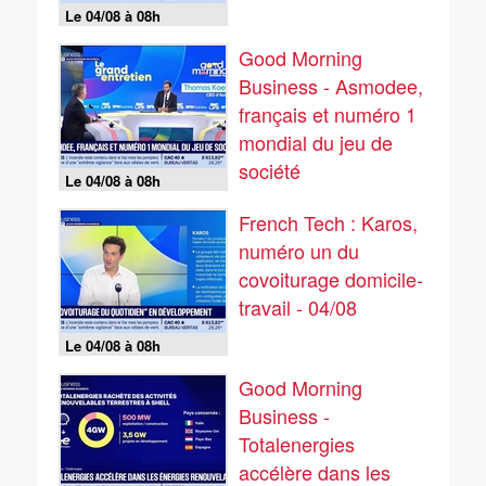
Le 04/08 à 08h
Good Morning
Business - Asmodee,
français et numéro 1
mondial du jeu de
société
Le 04/08 à 08h
French Tech : Karos,
numéro un du
covoiturage domicile-
travail - 04/08
Le 04/08 à 08h
Good Morning
Business -
Totalenergies
accélère dans les