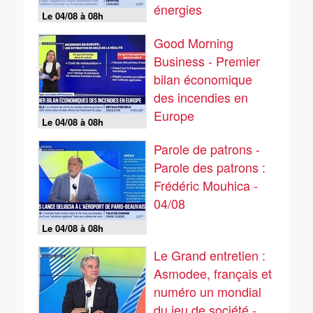
énergies
Le 04/08 à 08h
renouvelables
Good Morning
Business - Premier
bilan économique
des incendies en
Europe
Le 04/08 à 08h
Parole de patrons -
Parole des patrons :
Frédéric Mouhica -
04/08
Le 04/08 à 08h
Le Grand entretien :
Asmodee, français et
numéro un mondial
du jeu de société -