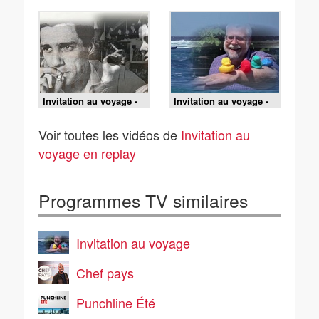
Bretagne, les vacances
Baltimore, Lincoln
forcées de La Joconde
cache son chapeau
Invitation au voyage -
Invitation au voyage -
24/06/2026 - Aux
25/06/2026 - En
Malouines, on ne
Polynésie, des canards
Voir toutes les vidéos de
Invitation au
transige pas avec
en plastique voyageurs
l'heure
voyage en replay
Programmes TV similaires
Invitation au voyage
Chef pays
Punchline Été