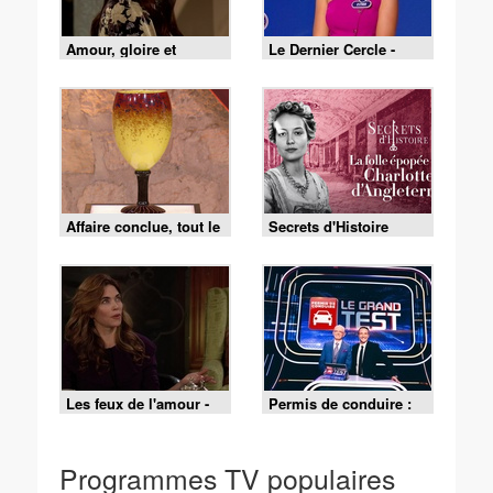
Amour, gloire et
Le Dernier Cercle -
beauté du 4 août 2026
Saison 02 - Emission
04 (Partie 1) du 8 août
2026
Affaire conclue, tout le
Secrets d'Histoire
monde a quelque
chose à vendre -
03/08/2026
Les feux de l'amour -
Permis de conduire :
Episode 9532 du 3
le grand test (1/2)
août 2026
Programmes TV populaires