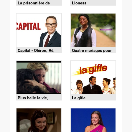
La prisonnière de
Lioness
Bordeaux
Capital - Oléron, Ré,
Quatre mariages pour
Belle-Île : le match des
une lune de miel - 4
îles est lancé !
mariages pour 1 lune
de miel du 3 août 2026
- Merveille et François
Plus belle la vie,
La gifle
encore plus belle du
lundi 3 août 2026 -
Episode 640