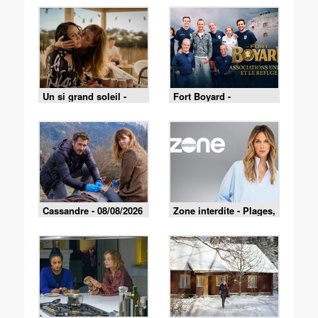
Un si grand soleil -
Fort Boyard -
07/08/2026
08/08/2026
Cassandre - 08/08/2026
Zone interdite - Plages,
fêtes et traditions : un
été au cœur du Pays
basque