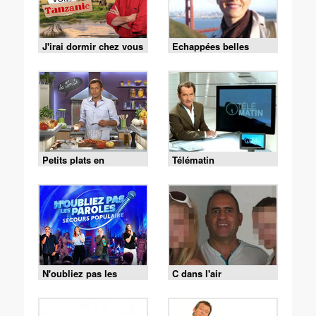
J'irai dormir chez vous
Echappées belles
Petits plats en
Télématin
équilibre
N'oubliez pas les
C dans l'air
paroles