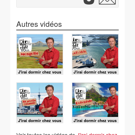
Autres vidéos
J'irai dormir chez vous
J'irai dormir chez vous
- S4E5 - Mongolie
- S1E4 - Australie
J'irai dormir chez vous
J'irai dormir chez vous
- S3E5 - Nouvelle-
- S3E6 - Polynésie
Zélande
Voir toutes les vidéos de
J'irai dormir chez