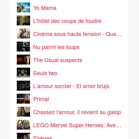
Yo Mama
L'hôtel des coups de foudre
Cinéma sous haute tension - Que la bête meure
Nu parmi les loups
The Usual suspects
Seuls two
L'amour sorcier - El amor brujo
Primal
Chassez l'amour, il revient au galop
LEGO Marvel Super Heroes: Avengers Reassembled!
Sirènes