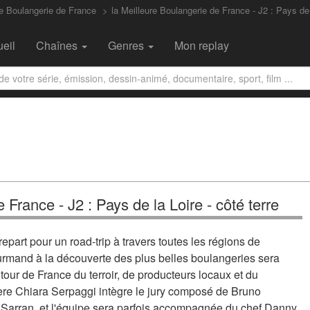
re Boulangerie de France
la Meilleure Boulangerie de France - J2 : Pays de
eil
Chaînes
Genres
Mon replay
 France - J2 : Pays de la Loire - côté terre
part pour un road-trip à travers toutes les régions de
mand à la découverte des plus belles boulangeries sera
 tour de France du terroir, de producteurs locaux et du
sière Chiara Serpaggi intègre le jury composé de Bruno
Sarran, et l'équipe sera parfois accompagnée du chef Danny