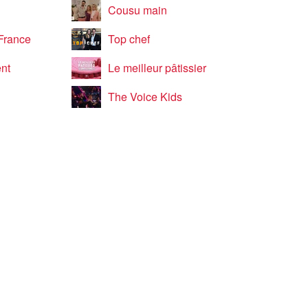
Cousu main
 France
Top chef
ent
Le meilleur pâtissier
The Voice Kids