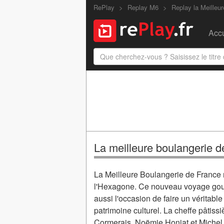
RePlay
Replay M6
Replay la Meilleu
Accu
La meilleure boulangerie de
La Meilleure Boulangerie de France re
l'Hexagone. Ce nouveau voyage gour
aussi l'occasion de faire un véritable
patrimoine culturel. La cheffe pâtis
Cormerais, Noëmie Honiat et Michel 