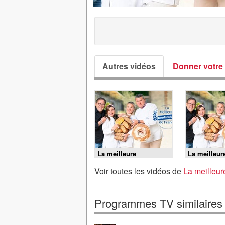
Autres vidéos
Donner votre 
La meilleure
La meilleur
boulangerie de France
boulangerie
- J5 : Semaine finale
- J4 : Semai
Voir toutes les vidéos de
La meilleur
Programmes TV similaires