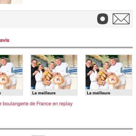
avis
e
La meilleure
La meilleure
 de France
boulangerie de France
boulangerie de France
ne finale
- J3 : Semaine finale
- J2 : Semaine finale
e boulangerie de France en replay