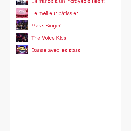
La france a un incroyable talent
Le meilleur pâtissier
Mask Singer
The Voice Kids
Danse avec les stars