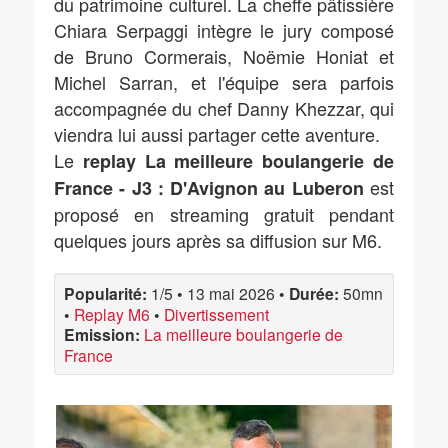
du patrimoine culturel. La cheffe pâtissière
Chiara Serpaggi intègre le jury composé
de Bruno Cormerais, Noëmie Honiat et
Michel Sarran, et l'équipe sera parfois
accompagnée du chef Danny Khezzar, qui
viendra lui aussi partager cette aventure.
Le
replay La meilleure boulangerie de
est
France - J3 : D'Avignon au Luberon
proposé en streaming gratuit pendant
quelques jours après sa diffusion sur M6.
Popularité:
1/5
•
13 mai 2026
•
Durée:
50mn
•
Replay M6
•
Divertissement
Emission:
La meilleure boulangerie de
France