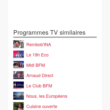
Programmes TV similaires
Rembob'INA
Le 19h Eco
Midi BFM
Arnaud Direct
Le Club BFM
Nous, les Européens
Cuisine ouverte