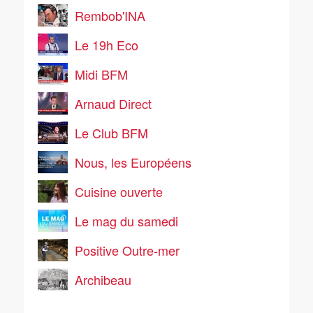
Rembob'INA
Le 19h Eco
Midi BFM
Arnaud Direct
Le Club BFM
Nous, les Européens
Cuisine ouverte
Le mag du samedi
Positive Outre-mer
Archibeau