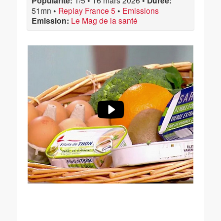
Popularité:
1/5
•
16 mars 2026
•
Durée:
51mn
•
Replay France 5
•
Emissions
Emission:
Le Mag de la santé