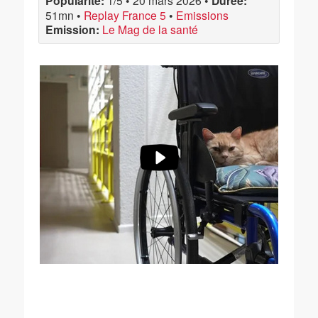
Popularité:
1/5
•
20 mars 2026
•
Durée:
51mn
•
Replay France 5
•
Emissions
Emission:
Le Mag de la santé