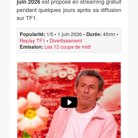
est proposé en streaming gratuit
juin 2026
pendant quelques jours après sa diffusion
sur TF1.
Popularité:
1/5
•
1 juin 2026
•
Durée:
45mn
•
Replay TF1
•
Divertissement
Emission:
Les 12 coups de midi