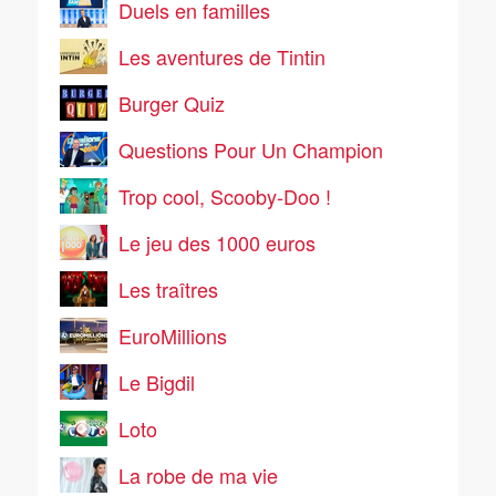
Duels en familles
Les aventures de Tintin
Burger Quiz
Questions Pour Un Champion
Trop cool, Scooby-Doo !
Le jeu des 1000 euros
Les traîtres
EuroMillions
Le Bigdil
Loto
La robe de ma vie