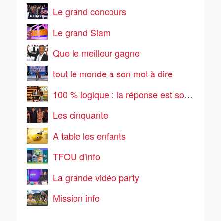
Le grand concours
Le grand Slam
Que le meilleur gagne
tout le monde a son mot à dire
100 % logique : la réponse est sous vos yeux
Les cinquante
A table les enfants
TFOU d'info
La grande vidéo party
Mission info