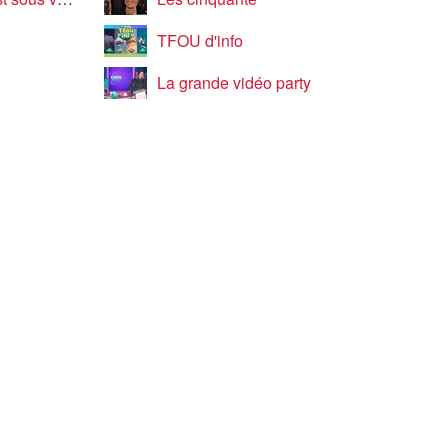
TFOU d'info
La grande vidéo party