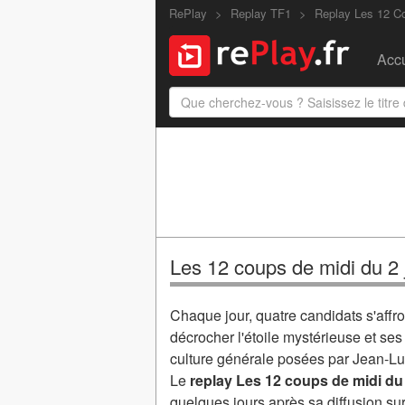
RePlay
Replay TF1
Replay Les 12 C
Accu
Les 12 coups de midi du 2 
Chaque jour, quatre candidats s'affr
décrocher l'étoile mystérieuse et se
culture générale posées par Jean-L
Le
replay Les 12 coups de midi du 
quelques jours après sa diffusion su