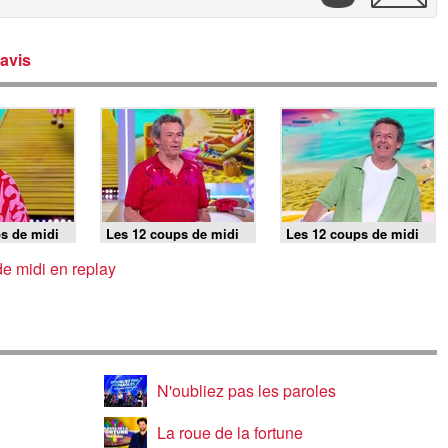
avis
s de midi
Les 12 coups de midi
Les 12 coups de midi
026
du 5 août 2026
du 4 août 2026
e midi en replay
N'oubliez pas les paroles
La roue de la fortune