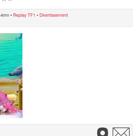
44mn
•
Replay TF1
•
Divertissement