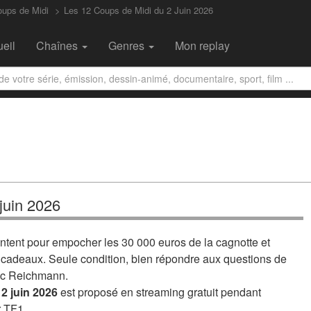
oups de Midi
Les 12 Coups de Midi du 2 Juin 2026
eil
Chaînes
Genres
Mon replay
juin 2026
ontent pour empocher les 30 000 euros de la cagnotte et
s cadeaux. Seule condition, bien répondre aux questions de
uc Reichmann.
2 juin 2026
est proposé en streaming gratuit pendant
r TF1.