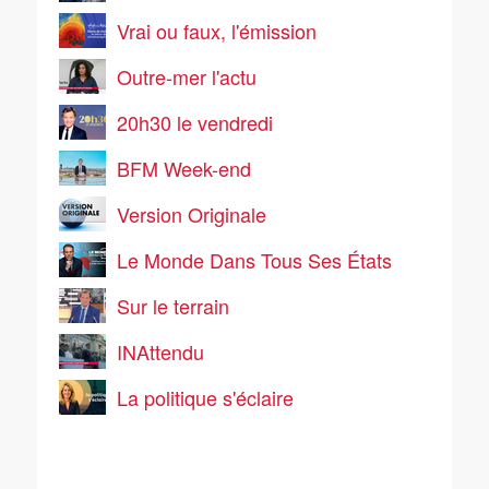
Vrai ou faux, l'émission
Outre-mer l'actu
20h30 le vendredi
BFM Week-end
Version Originale
Le Monde Dans Tous Ses États
Sur le terrain
INAttendu
La politique s'éclaire