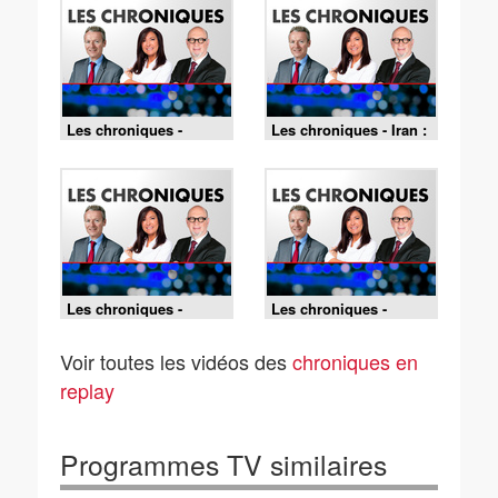
Les chroniques -
Les chroniques - Iran :
Michigan : Abdul El-
des négociations
Sayed remporte la
imminentes selon
primaire démocrate -
Donald Trump - La
La chronique
chronique
internationale
internationale
Les chroniques -
Les chroniques -
L'invasion des
Pompiers : un budget
migrants sur fond de
trop limité - La
Voir toutes les vidéos des
chroniques en
géopolitique - La
chronique éco
chronique
replay
internationale
Programmes TV similaires