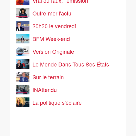
Vrai ou faux, l'émission
Outre-mer l'actu
20h30 le vendredi
BFM Week-end
Version Originale
Le Monde Dans Tous Ses États
Sur le terrain
INAttendu
La politique s'éclaire