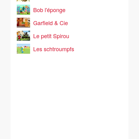
Bob l'éponge
Garfield & Cie
Le petit Spirou
Les schtroumpfs