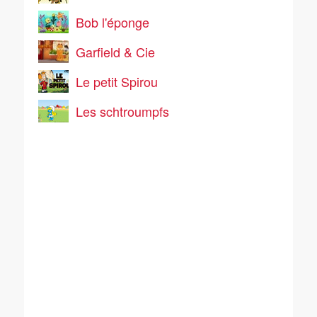
Bob l'éponge
Garfield & Cie
Le petit Spirou
Les schtroumpfs