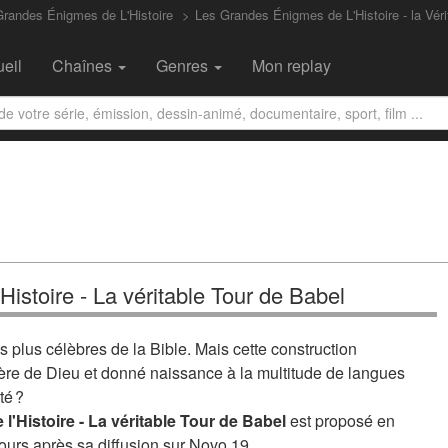
randes Énigmes de L'Histoire
Les Grandes Énigmes de L'Histoire - la Véri
eil
Chaînes
Genres
Mon replay
istoire - La véritable Tour de Babel
es plus célèbres de la Bible. Mais cette construction
olère de Dieu et donné naissance à la multitude de langues
té ?
'Histoire - La véritable Tour de Babel
est proposé en
ours après sa diffusion sur Novo 19.