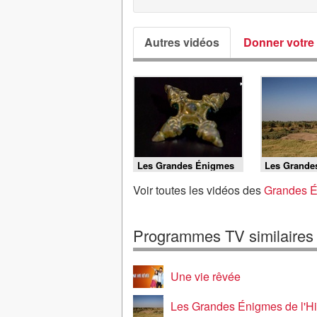
Autres vidéos
Donner votre 
Les Grandes Énigmes
Les Grande
de l'Histoire - L'énigme
de l'Histoire
de la tombe Viking
Toutankham
Voir toutes les vidéos des
Grandes Én
chambre se
Programmes TV similaires
Une vie rêvée
Les Grandes Énigmes de l'Hi