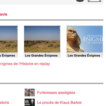
avis
s Énigmes
Les Grandes Énigmes
Les Grandes Énigmes
 -
de l'Histoire - La
de l'Histoire -
on, la
légende de la Sainte
24/05/2026
igmes de l'Histoire en replay
crète
lance
Forteresses assiégées
stoire
Le procès de Klaus Barbie