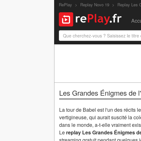
RePlay
Replay Novo 19
Replay Les G
Accu
Les Grandes Énigmes de l'H
La tour de Babel est l'un des récits l
vertigineuse, qui aurait suscité la c
dans le monde, a‑t‑elle vraiment exis
Le
replay Les Grandes Énigmes de l
streaming gratuit pendant quelques j