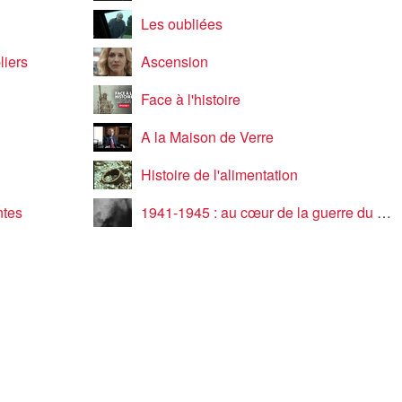
Les oubliées
liers
Ascension
Face à l'histoire
A la Maison de Verre
Histoire de l'alimentation
ntes
1941-1945 : au cœur de la guerre du Pacifique