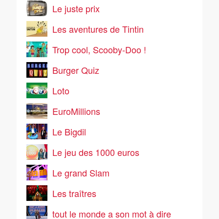
Le juste prix
Les aventures de Tintin
Trop cool, Scooby-Doo !
Burger Quiz
Loto
EuroMillions
Le Bigdil
Le jeu des 1000 euros
Le grand Slam
Les traîtres
tout le monde a son mot à dire