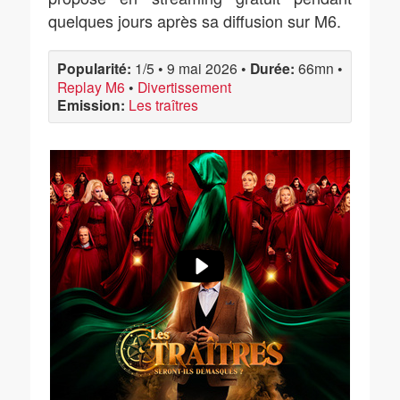
quelques jours après sa diffusion sur M6.
Popularité:
1/5
•
9 mai 2026
•
Durée:
66mn
•
Replay M6
•
Divertissement
Emission:
Les traîtres