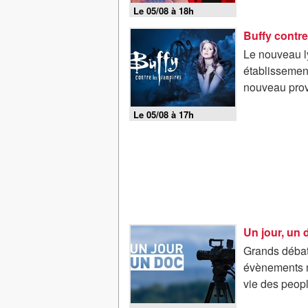
Le 05/08 à 18h
Buffy contre
Le nouveau ly
établissement
nouveau prov
Le 05/08 à 17h
Un jour, un 
Grands débats
évènements m
vie des peopl