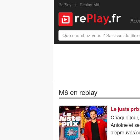
RePlay
Replay M6
Accu
M6 en replay
Le juste pri
Chaque jour, 
Antoine et se
d'épreuves cu