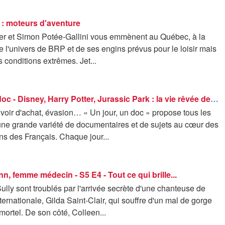
 : moteurs d'aventure
er et Simon Potée-Gallini vous emmènent au Québec, à la
 l'univers de BRP et de ses engins prévus pour le loisir mais
s conditions extrêmes. Jet...
Un jour, un doc - Disney, Harry Potter, Jurassic Park : la vie rêvée des Français d'Orlando (1/2)
voir d'achat, évasion… « Un jour, un doc » propose tous les
une grande variété de documentaires et de sujets au cœur des
ns des Français. Chaque jour...
n, femme médecin - S5 E4 - Tout ce qui brille...
ully sont troublés par l'arrivée secrète d'une chanteuse de
rnationale, Gilda Saint-Clair, qui souffre d'un mal de gorge
mortel. De son côté, Colleen...