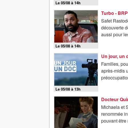
Le 05/08 à 14h
Turbo - BRP
Safet Rastod
découverte de
aussi pour le
Le 05/08 à 14h
Familles, pou
après-midis 
préoccupatio
Le 05/08 à 13h
Docteur Quin
Michaela et S
renommée inte
pouvant être 