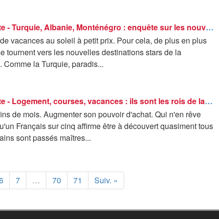
Zone interdite - Turquie, Albanie, Monténégro : enquête sur les nouvelles destinations stars de la Méditerranée
de vacances au soleil à petit prix. Pour cela, de plus en plus
e tournent vers les nouvelles destinations stars de la
. Comme la Turquie, paradis...
Zone interdite - Logement, courses, vacances : ils sont les rois de la débrouille
fins de mois. Augmenter son pouvoir d'achat. Qui n'en rêve
u'un Français sur cinq affirme être à découvert quasiment tous
tains sont passés maîtres...
6
7
…
70
71
Suiv. »