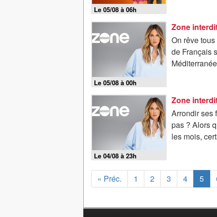
Le 05/08 à 06h
On rêve tous 
de Français s
Méditerranée
Le 05/08 à 00h
Arrondir ses 
pas ? Alors q
les mois, cer
Le 04/08 à 23h
« Préc.
1
2
3
4
5