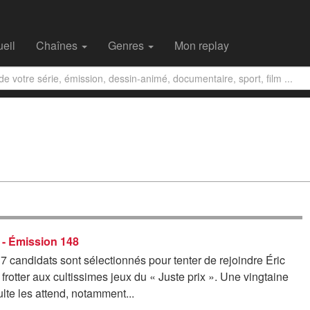
eil
Chaînes
Genres
Mon replay
x - Émission 148
7 candidats sont sélectionnés pour tenter de rejoindre Éric
 frotter aux cultissimes jeux du « Juste prix ». Une vingtaine
lte les attend, notamment...