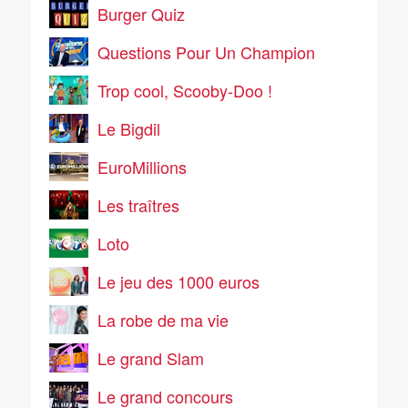
Burger Quiz
Questions Pour Un Champion
Trop cool, Scooby-Doo !
Le Bigdil
EuroMillions
Les traîtres
Loto
Le jeu des 1000 euros
La robe de ma vie
Le grand Slam
Le grand concours