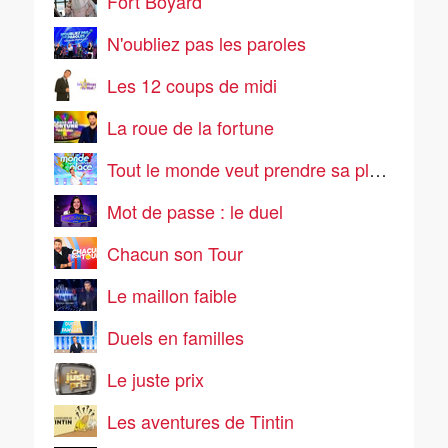
Fort Boyard
N'oubliez pas les paroles
Les 12 coups de midi
La roue de la fortune
Tout le monde veut prendre sa place
Mot de passe : le duel
Chacun son Tour
Le maillon faible
Duels en familles
Le juste prix
Les aventures de Tintin