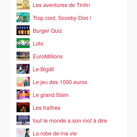
Les aventures de Tintin
Trop cool, Scooby-Doo !
Burger Quiz
Loto
EuroMillions
Le Bigdil
Le jeu des 1000 euros
Le grand Slam
Les traîtres
tout le monde a son mot à dire
La robe de ma vie