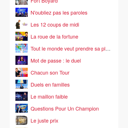
Fort Boyard
N'oubliez pas les paroles
Les 12 coups de midi
La roue de la fortune
Tout le monde veut prendre sa place
Mot de passe : le duel
Chacun son Tour
Duels en familles
Le maillon faible
Questions Pour Un Champion
Le juste prix