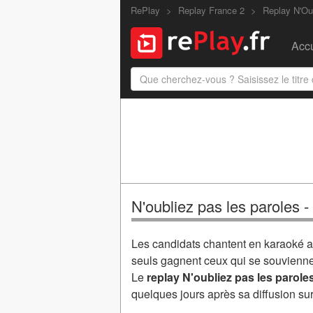
RePlay
Replay France 2
Replay N'Ou
Accu
N'oubliez pas les paroles 
Les candidats chantent en karaoké a
seuls gagnent ceux qui se souviennen
Le
replay N'oubliez pas les paroles
quelques jours après sa diffusion su