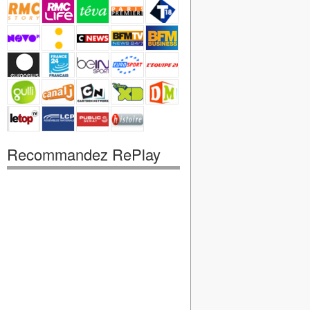
Recommandez RePlay