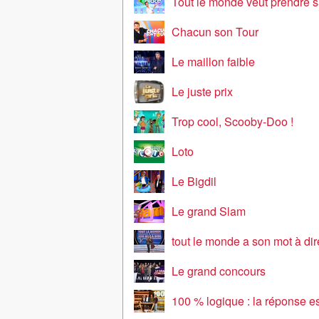
Tout le monde veut prendre s
Chacun son Tour
Le maillon faible
Le juste prix
Trop cool, Scooby-Doo !
Loto
Le Bigdil
Le grand Slam
tout le monde a son mot à dir
Le grand concours
100 % logique : la réponse est sou