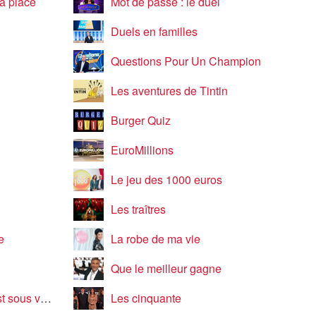
a place
Mot de passe : le duel
Duels en familles
Questions Pour Un Champion
Les aventures de Tintin
Burger Quiz
EuroMillions
Le jeu des 1000 euros
Les traîtres
e
La robe de ma vie
Que le meilleur gagne
s vos yeux
Les cinquante