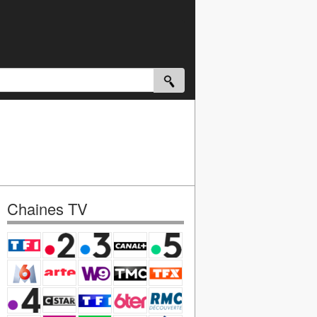
Chaines TV