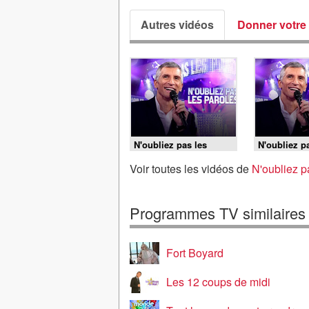
Autres vidéos
Donner votre 
N'oubliez pas les
N'oubliez p
paroles - 05/08/2026
paroles - 05
Voir toutes les vidéos de
N'oubliez p
Programmes TV similaires
Fort Boyard
Les 12 coups de midi