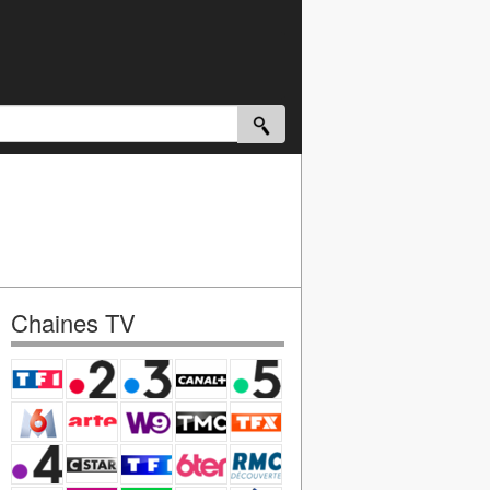
Chaines TV