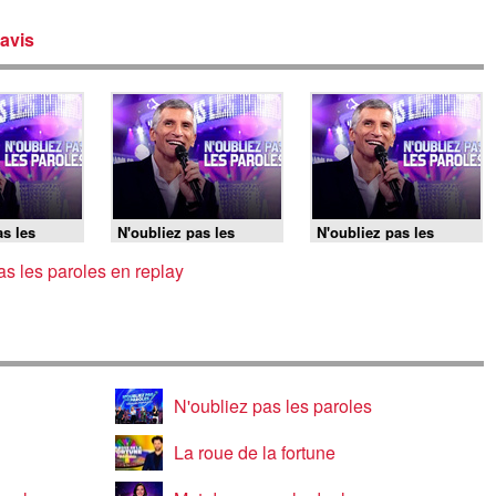
avis
as les
N'oubliez pas les
N'oubliez pas les
/08/2026
paroles - 05/08/2026
paroles - 05/08/2026
as les paroles en replay
N'oubliez pas les paroles
La roue de la fortune