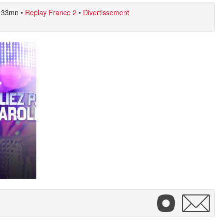
33mn
•
Replay France 2
•
Divertissement