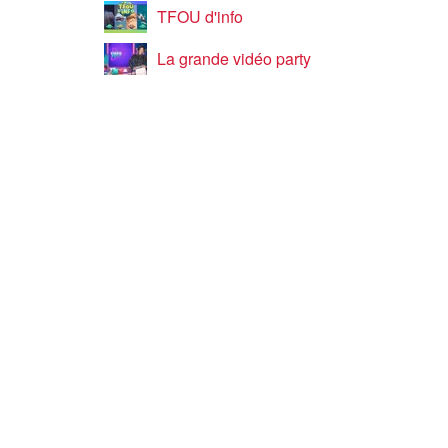
TFOU d'info
La grande vidéo party