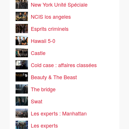
New York Unité Spéciale
NCIS los angeles
Esprits criminels
Hawaii 5-0
Castle
Cold case : affaires classées
Beauty & The Beast
The bridge
Swat
Les experts : Manhattan
Les experts