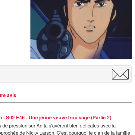
re avis
 - S02 E46 - Une jeune veuve trop sage (Partie 2)
s de pression sur Anita s'avèrent bien délicates avec la
pprochée de Nicky Larson. C'est pourquoi le clan de la famille