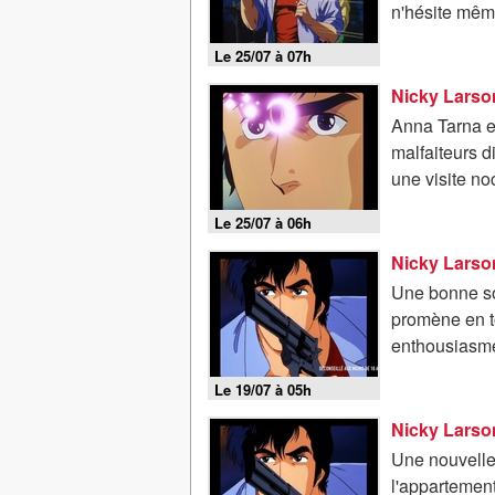
n'hésite même
Le 25/07 à 07h
Nicky Larson
Anna Tarna es
malfaiteurs d
une visite no
Le 25/07 à 06h
Nicky Larso
Une bonne sœ
promène en t
enthousiasme,
Le 19/07 à 05h
Nicky Larson
Une nouvelle
l'appartemen