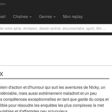
rson
eil
Chaînes
Genres
Mon replay
FX
ein d'action et d'humour qui suit les aventures de Nicky, un
indéniable, mais aussi extrêmement maladroit et un peu
es compétences exceptionnelles en tant que garde du corps et
illible pour résoudre les enquêtes les plus complexes le met
outables et d'affairistes peu scrupuleux.