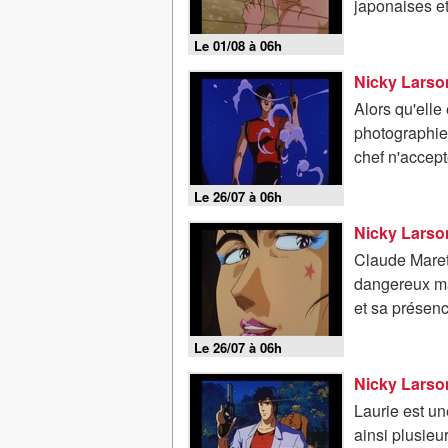
japonaises et
Le 01/08 à 06h
Nicky Larson
Alors qu'elle
photographier
chef n'accept
Le 26/07 à 06h
Nicky Larson
Claude Maret
dangereux mal
et sa présenc
Le 26/07 à 06h
Nicky Larson
Laurie est un
ainsi plusieu