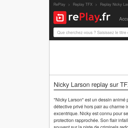
RePlay
Replay TFX
Replay Nicky La
Accu
Nicky Larson replay sur T
"Nicky Larson" est un dessin animé pl
détective privé hors pair au charme 
excentrique. Nicky est connu pour s
protection rapprochée. Son flair infa
souvent sur la piste de criminels red