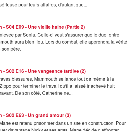
érieuse pour leurs affaires, d'autant que...
 - S04 E09 - Une vieille haine (Partie 2)
nlevée par Sonia. Celle-ci veut s'assurer que le duel entre
outh aura bien lieu. Lors du combat, elle apprendra la vérité
e son père.
 - S02 E16 - Une vengeance tardive (2)
raves blessures, Mammouth se lance tout de même à la
Zippo pour terminer le travail qu'il a laissé inachevé huit
avant. De son côté, Catherine ne...
 - S02 E63 - Un grand amour (3)
Marie est retenu prisonnier dans un site en construction. Pour
uer davantage Nicky et ses amis, Marie décide d'affronter