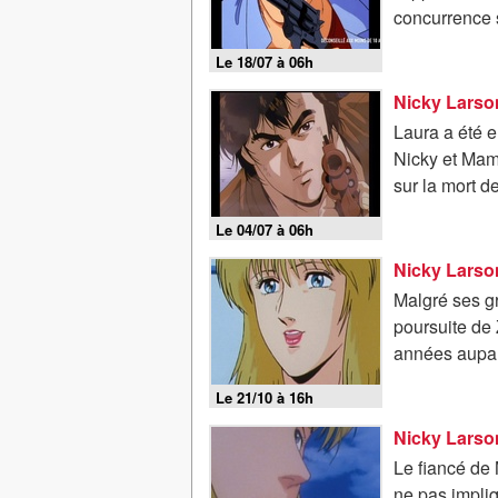
concurrence s
Le 18/07 à 06h
Nicky Larson
Laura a été e
Nicky et Mamm
sur la mort d
Le 04/07 à 06h
Nicky Larson
Malgré ses g
poursuite de 
années aupar
Le 21/10 à 16h
Nicky Larson
Le fiancé de 
ne pas impliq