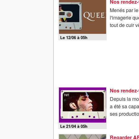
Nos rendez-
Menés par le 
l'imagerie qu
tout de cuir v
Le 12/06 à 05h
Nos rendez-
Depuis la mor
a été sa capa
ses productio
Le 21/04 à 05h
Regarder ART