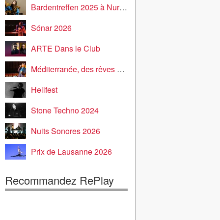
Bardentreffen 2025 à Nuremberg
Sónar 2026
ARTE Dans le Club
Méditerranée, des rêves et des rives
Hellfest
Stone Techno 2024
Nuits Sonores 2026
Prix de Lausanne 2026
Recommandez RePlay