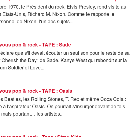
e 1970, le Président du rock, Elvis Presley, rend visite au
s Etats-Unis, Richard M. Nixon. Comme le rapporte le
rsonnel de Nixon, l'un des sujets...
vous pop & rock - TAPE : Sade
éclare que s'il devait écouter un seul son pour le reste de sa
t "Cherish the Day" de Sade. Kanye West qui rebondit sur la
bum Soldier of Love...
vous pop & rock - TAPE : Oasis
s Beatles, les Rolling Stones, T. Rex et même Coca Cola :
e à l'aspirateur Oasis. On pourrait s'insurger devant de tels
 mais pourtant… les artistes...
ous pop & rock - Tape : Stray Kids