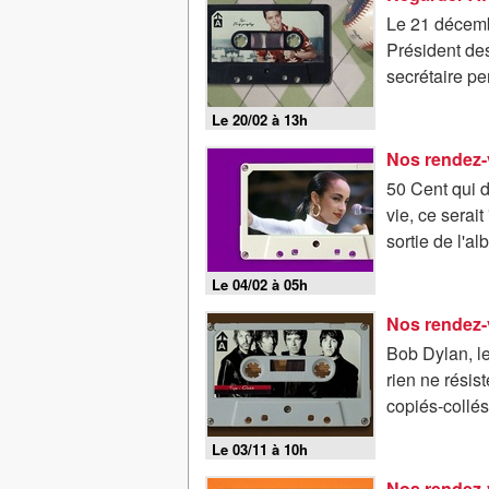
Le 21 décembr
Président de
secrétaire pe
Le 20/02 à 13h
Nos rendez-
50 Cent qui d
vie, ce serai
sortie de l'al
Le 04/02 à 05h
Nos rendez-
Bob Dylan, le
rien ne résist
copiés-collés
Le 03/11 à 10h
Nos rendez-v