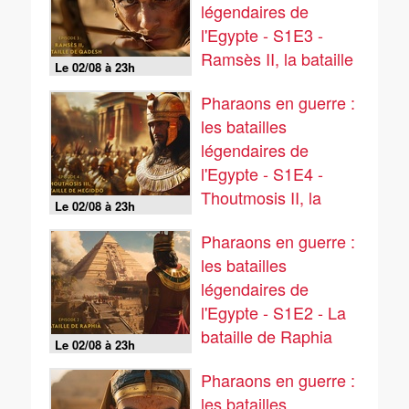
légendaires de
l'Egypte - S1E3 -
Ramsès II, la bataille
Le 02/08 à 23h
de Qadesh
Pharaons en guerre :
les batailles
légendaires de
l'Egypte - S1E4 -
Thoutmosis II, la
Le 02/08 à 23h
bataille de Megiddo
Pharaons en guerre :
les batailles
légendaires de
l'Egypte - S1E2 - La
bataille de Raphia
Le 02/08 à 23h
Pharaons en guerre :
les batailles