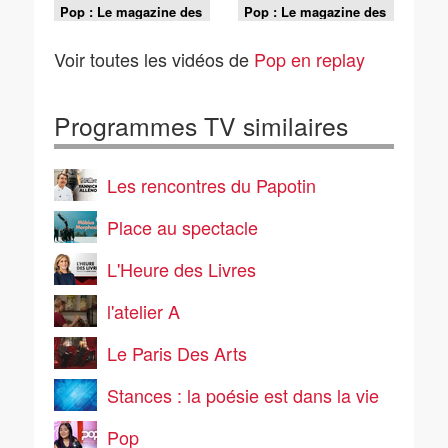
Pop : Le magazine des
Pop : Le magazine des
pratiques culturelles
pratiques culturelles
des 15-35 ans - S01
des 15-35 ans - S01
Voir toutes les vidéos de
Pop en replay
E09
E08
Programmes TV similaires
Les rencontres du Papotin
Place au spectacle
L'Heure des Livres
l'atelier A
Le Paris Des Arts
Stances : la poésie est dans la vie
Pop