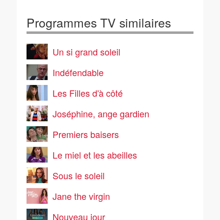
Programmes TV similaires
Un si grand soleil
Indéfendable
Les Filles d'à côté
Joséphine, ange gardien
Premiers baisers
Le miel et les abeilles
Sous le soleil
Jane the virgin
Nouveau jour