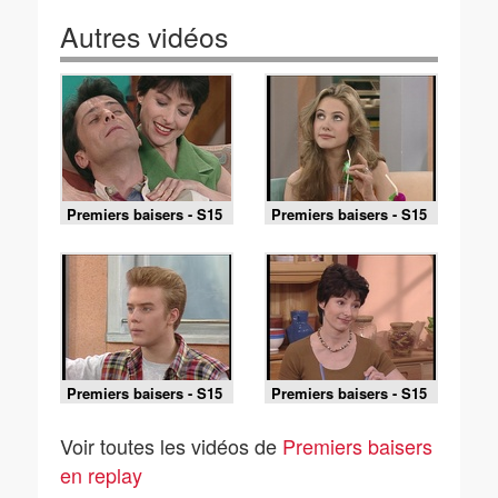
Autres vidéos
Premiers baisers - S15
Premiers baisers - S15
E20 - La fin de
E18 - Tant qu'il y a de
l'épreuve
l'amour
Premiers baisers - S15
Premiers baisers - S15
E19 - Le jour du bac
E17 - L'interim
Voir toutes les vidéos de
Premiers baisers
en replay