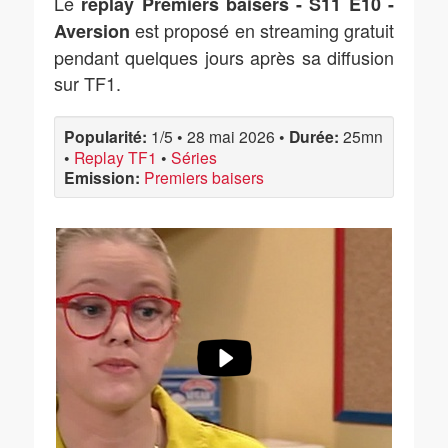
Le
replay Premiers baisers - S11 E10 -
est proposé en streaming gratuit
Aversion
pendant quelques jours après sa diffusion
sur TF1.
Popularité:
1/5
•
28 mai 2026
•
Durée:
25mn
•
Replay TF1
•
Séries
Emission:
Premiers baisers