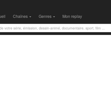
eil
Chaînes
Genres
Mon replay