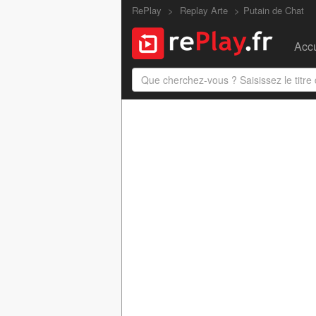
RePlay
Replay Arte
Putain de Chat
Accu