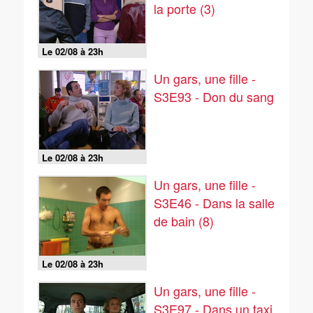
la porte (3)
Le 02/08 à 23h
Un gars, une fille -
S3E93 - Don du sang
Le 02/08 à 23h
Un gars, une fille -
S3E46 - Dans la salle
de bain (8)
Le 02/08 à 23h
Un gars, une fille -
S3E97 - Dans un taxi