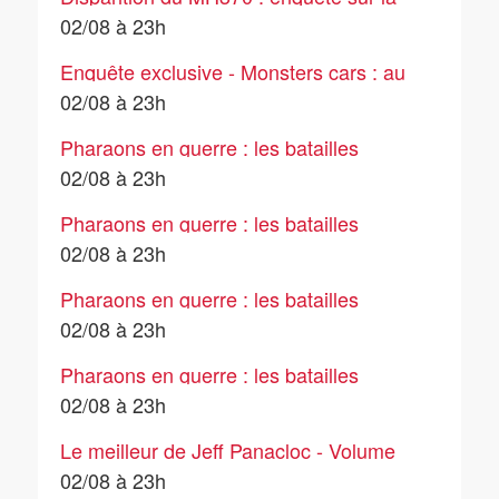
disparition d'un avion fantôme - S1E1 -
02/08 à 23h
Au cœur du chaos
Enquête exclusive - Monsters cars : au
cœur des shows de l'extrême
02/08 à 23h
Pharaons en guerre : les batailles
légendaires de l'Egypte - S1E3 -
02/08 à 23h
Ramsès II, la bataille de Qadesh
Pharaons en guerre : les batailles
légendaires de l'Egypte - S1E2 - La
02/08 à 23h
bataille de Raphia
Pharaons en guerre : les batailles
légendaires de l'Egypte - S1E4 -
02/08 à 23h
Thoutmosis II, la bataille de Megiddo
Pharaons en guerre : les batailles
légendaires de l'Egypte - S1E1 -
02/08 à 23h
Cléopâtre face à Rome
Le meilleur de Jeff Panacloc - Volume
2
02/08 à 23h