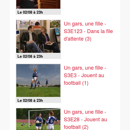
Le 02/08 à 23h
Un gars, une fille -
S3E123 - Dans la file
d'attente (3)
Le 02/08 à 23h
Un gars, une fille -
S3E3 - Jouent au
football (1)
Le 02/08 à 23h
Un gars, une fille -
S3E28 - Jouent au
football (2)