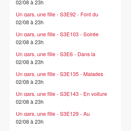
entre copains
02/08 à 23h
Un gars, une fille - S3E92 - Font du
bricolage (2)
02/08 à 23h
Un gars, une fille - S3E103 - Soirée
entre copines (2)
02/08 à 23h
Un gars, une fille - S3E6 - Dans la
cuisine (2)
02/08 à 23h
Un gars, une fille - S3E135 - Malades
02/08 à 23h
Un gars, une fille - S3E143 - En voiture
(6)
02/08 à 23h
Un gars, une fille - S3E129 - Au
restaurant (3)
02/08 à 23h