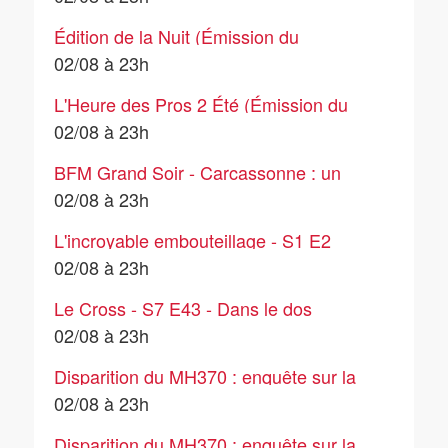
Épisode 3
Édition de la Nuit (Émission du
02/08/2026)
02/08 à 23h
L'Heure des Pros 2 Été (Émission du
02/08/2026)
02/08 à 23h
BFM Grand Soir - Carcassonne : un
important départ de feu sur l'A61 –
02/08 à 23h
02/08
L'incroyable embouteillage - S1 E2
02/08 à 23h
Le Cross - S7 E43 - Dans le dos
02/08 à 23h
Disparition du MH370 : enquête sur la
disparition d'un avion fantôme - S1E2 -
02/08 à 23h
La contre-enquête
Disparition du MH370 : enquête sur la