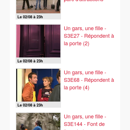
Le 02/08 à 23h
Un gars, une fille -
S3E27 - Répondent à
la porte (2)
Le 02/08 à 23h
Un gars, une fille -
S3E68 - Répondent à
la porte (4)
Le 02/08 à 23h
Un gars, une fille -
S3E144 - Font de