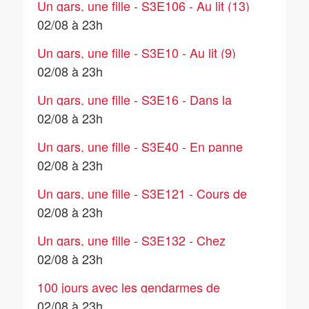
Un gars, une fille - S3E106 - Au lit (13)
02/08 à 23h
Un gars, une fille - S3E10 - Au lit (9)
02/08 à 23h
Un gars, une fille - S3E16 - Dans la
salle de bain (6)
02/08 à 23h
Un gars, une fille - S3E40 - En panne
d'essence
02/08 à 23h
Un gars, une fille - S3E121 - Cours de
musique
02/08 à 23h
Un gars, une fille - S3E132 - Chez
l'épicier (2)
02/08 à 23h
100 jours avec les gendarmes de
Bourgogne - S1E3 - Bourgogne -
02/08 à 23h