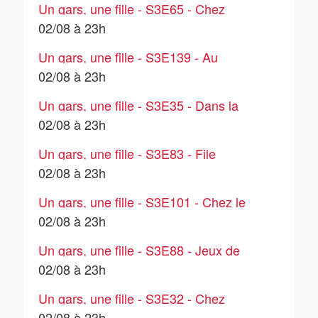
Un gars, une fille - S3E65 - Chez
l'épicier (1)
02/08 à 23h
Un gars, une fille - S3E139 - Au
téléphone (8)
02/08 à 23h
Un gars, une fille - S3E35 - Dans la
cuisine (5)
02/08 à 23h
Un gars, une fille - S3E83 - File
d'attente (4)
02/08 à 23h
Un gars, une fille - S3E101 - Chez le
nutritionniste
02/08 à 23h
Un gars, une fille - S3E88 - Jeux de
société (1)
02/08 à 23h
Un gars, une fille - S3E32 - Chez
Jeannette et Roger (1)
02/08 à 23h