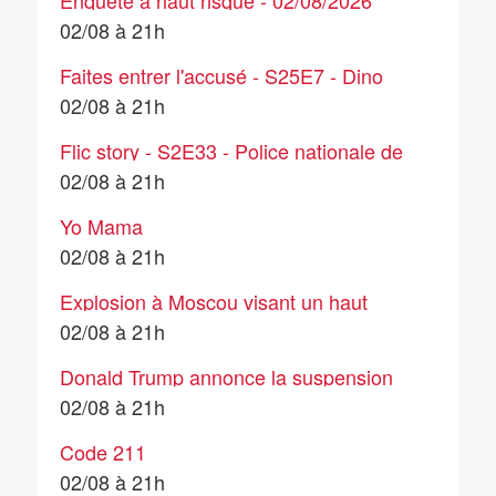
Enquête à haut risque - 02/08/2026
02/08 à 21h
Faites entrer l'accusé - S25E7 - Dino
Scala : le violeur de la Sambre
02/08 à 21h
Flic story - S2E33 - Police nationale de
St Quentin - Episode 1
02/08 à 21h
Yo Mama
02/08 à 21h
Explosion à Moscou visant un haut
gradé : le maire parle d'attentat
02/08 à 21h
terroriste
Donald Trump annonce la suspension
des frappes américaines contre l'Iran
02/08 à 21h
Code 211
02/08 à 21h