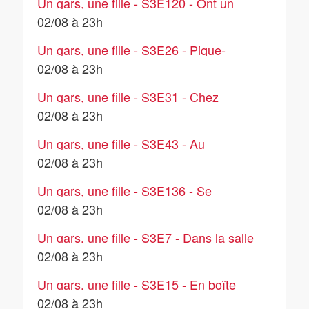
Un gars, une fille - S3E120 - Ont un
ordinateur (1)
02/08 à 23h
Un gars, une fille - S3E26 - Pique-
niquent
02/08 à 23h
Un gars, une fille - S3E31 - Chez
l'assureur
02/08 à 23h
Un gars, une fille - S3E43 - Au
magasin de disques
02/08 à 23h
Un gars, une fille - S3E136 - Se
soupçonnent
02/08 à 23h
Un gars, une fille - S3E7 - Dans la salle
de bain (5)
02/08 à 23h
Un gars, une fille - S3E15 - En boîte
(1)
02/08 à 23h