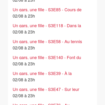
Un gars, une fille - S3E85 - Cours de
secourisme
02/08 à 23h
Un gars, une fille - S3E118 - Dans la
salle de bain (10)
02/08 à 23h
Un gars, une fille - S3E58 - Au tennis
avec Jeannette et Roger
02/08 à 23h
Un gars, une fille - S3E140 - Font du
jardinage (2)
02/08 à 23h
Un gars, une fille - S3E39 - À la
manifestation
02/08 à 23h
Un gars, une fille - S3E47 - Sur leur
terrasse (1)
02/08 à 23h