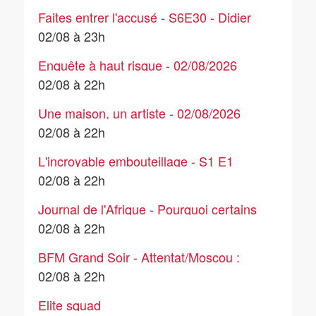
Faites entrer l'accusé - S6E30 - Didier
Lacote, la dose mortelle (affaire
02/08 à 23h
Varion)
Enquête à haut risque - 02/08/2026
02/08 à 22h
Une maison, un artiste - 02/08/2026
02/08 à 22h
L'incroyable embouteillage - S1 E1
02/08 à 22h
Journal de l'Afrique - Pourquoi certains
États veulent quitter la Cour Pénale
02/08 à 22h
internationale
BFM Grand Soir - Attentat/Moscou :
panique autour de Poutine ? - 02/08
02/08 à 22h
Elite squad