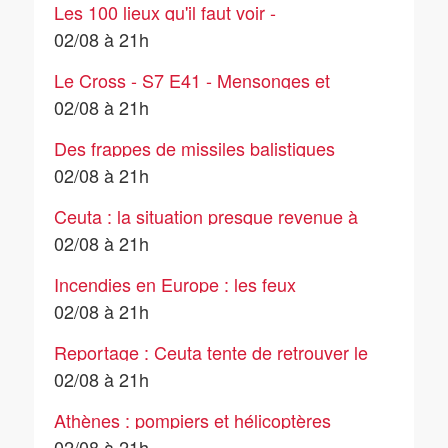
Les 100 lieux qu'il faut voir -
02/08/2026
02/08 à 21h
Le Cross - S7 E41 - Mensonges et
conséquences
02/08 à 21h
Des frappes de missiles balistiques
russes sur Kyiv font dix morts et plus
02/08 à 21h
de 30 blessés
Ceuta : la situation presque revenue à
la normale, le bilan monte à 67 morts
02/08 à 21h
Incendies en Europe : les feux
continuent de se propager en
02/08 à 21h
Provence et en Grèce
Reportage : Ceuta tente de retrouver le
calme et un semblant de normalité
02/08 à 21h
avec prudence
Athènes : pompiers et hélicoptères
combattent un incendie de forêt
02/08 à 21h