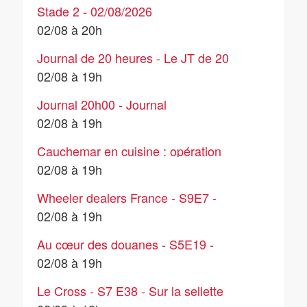
Stade 2 - 02/08/2026
02/08 à 20h
Journal de 20 heures - Le JT de 20
heures de TF1 du dimanche 2 août
02/08 à 19h
2026
Journal 20h00 - Journal
02/08 à 19h
Cauchemar en cuisine : opération
commando - Le Sandovan
02/08 à 19h
Wheeler dealers France - S9E7 -
Alpine A310 1600
02/08 à 19h
Au cœur des douanes - S5E19 -
Episode 19
02/08 à 19h
Le Cross - S7 E38 - Sur la sellette