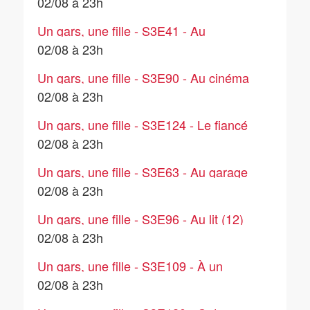
magasin de meubles
02/08 à 23h
Un gars, une fille - S3E41 - Au
téléphone (5)
02/08 à 23h
Un gars, une fille - S3E90 - Au cinéma
(2)
02/08 à 23h
Un gars, une fille - S3E124 - Le fiancé
de la belle-mère
02/08 à 23h
Un gars, une fille - S3E63 - Au garage
02/08 à 23h
Un gars, une fille - S3E96 - Au lit (12)
02/08 à 23h
Un gars, une fille - S3E109 - À un
mariage (2)
02/08 à 23h