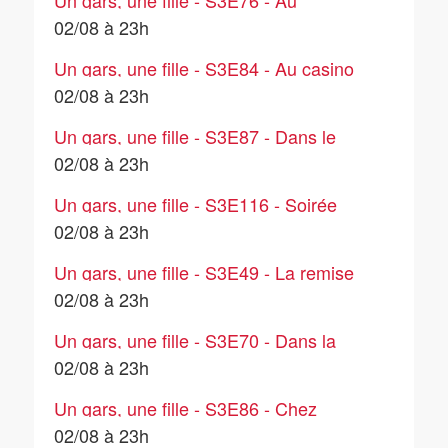
Un gars, une fille - S3E76 - Au
supermarché (3)
02/08 à 23h
Un gars, une fille - S3E84 - Au casino
02/08 à 23h
Un gars, une fille - S3E87 - Dans le
salon (5)
02/08 à 23h
Un gars, une fille - S3E116 - Soirée
entre copines (3)
02/08 à 23h
Un gars, une fille - S3E49 - La remise
de prix
02/08 à 23h
Un gars, une fille - S3E70 - Dans la
salle de bain (9)
02/08 à 23h
Un gars, une fille - S3E86 - Chez
Isabelle (2)
02/08 à 23h