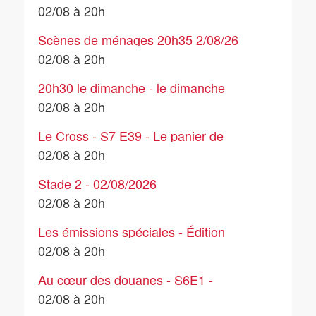
- Episode 2
02/08 à 20h
Scènes de ménages 20h35 2/08/26
02/08 à 20h
20h30 le dimanche - le dimanche
02/08 à 20h
Le Cross - S7 E39 - Le panier de
crabes
02/08 à 20h
Stade 2 - 02/08/2026
02/08 à 20h
Les émissions spéciales - Édition
spéciale - Aude : un important départ
02/08 à 20h
de feu près de Carcassonne - 02/08
Au cœur des douanes - S6E1 -
Episode 1
02/08 à 20h