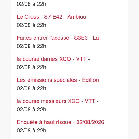
02/08 à 22h
Le Cross - S7 E42 - Ambigu
02/08 à 22h
Faites entrer l'accusé - S3E3 - La
tuerie de Monfort
02/08 à 22h
la course dames XCO - VTT -
Championnat d'Europe
02/08 à 22h
Les émissions spéciales - Édition
Spéciale - Cinq morts à Moscou : un
02/08 à 22h
général russe ciblé ? - 02/08
la course messieurs XCO - VTT -
Championnat d'Europe
02/08 à 22h
Enquête à haut risque - 02/08/2026
02/08 à 22h