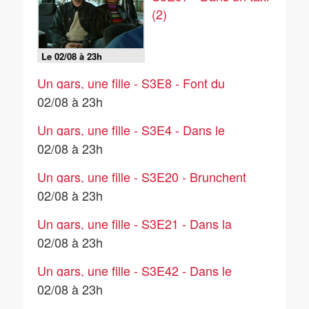
(2)
Le 02/08 à 23h
Un gars, une fille - S3E8 - Font du
roller
02/08 à 23h
Un gars, une fille - S3E4 - Dans le
salon (1)
02/08 à 23h
Un gars, une fille - S3E20 - Brunchent
avec Jeannette et Roger
02/08 à 23h
Un gars, une fille - S3E21 - Dans la
cuisine (4)
02/08 à 23h
Un gars, une fille - S3E42 - Dans le
salon (3)
02/08 à 23h