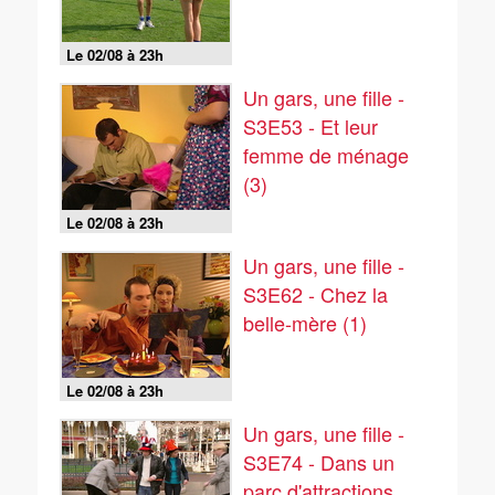
Le 02/08 à 23h
Un gars, une fille -
S3E53 - Et leur
femme de ménage
(3)
Le 02/08 à 23h
Un gars, une fille -
S3E62 - Chez la
belle-mère (1)
Le 02/08 à 23h
Un gars, une fille -
S3E74 - Dans un
parc d'attractions