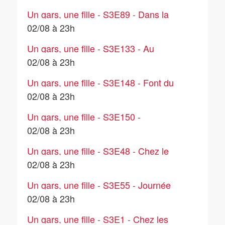
Un gars, une fille - S3E89 - Dans la
cuisine (7)
02/08 à 23h
Un gars, une fille - S3E133 - Au
restaurant (4)
02/08 à 23h
Un gars, une fille - S3E148 - Font du
jardinage (3)
02/08 à 23h
Un gars, une fille - S3E150 -
Déménagent
02/08 à 23h
Un gars, une fille - S3E48 - Chez le
dentiste
02/08 à 23h
Un gars, une fille - S3E55 - Journée
beauté
02/08 à 23h
Un gars, une fille - S3E1 - Chez les