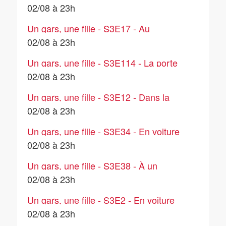
voisins
02/08 à 23h
Un gars, une fille - S3E17 - Au
téléphone (4)
02/08 à 23h
Un gars, une fille - S3E114 - La porte
(2)
02/08 à 23h
Un gars, une fille - S3E12 - Dans la
cuisine (3)
02/08 à 23h
Un gars, une fille - S3E34 - En voiture
(5)
02/08 à 23h
Un gars, une fille - S3E38 - À un
tournoi de tennis
02/08 à 23h
Un gars, une fille - S3E2 - En voiture
(4)
02/08 à 23h