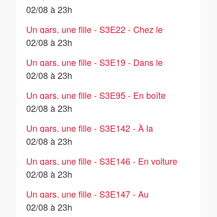
salle de bain (7)
02/08 à 23h
Un gars, une fille - S3E22 - Chez le
père de Jean
02/08 à 23h
Un gars, une fille - S3E19 - Dans le
salon (2)
02/08 à 23h
Un gars, une fille - S3E95 - En boîte
(2)
02/08 à 23h
Un gars, une fille - S3E142 - À la
laverie
02/08 à 23h
Un gars, une fille - S3E146 - En voiture
(7)
02/08 à 23h
Un gars, une fille - S3E147 - Au
téléphone (9)
02/08 à 23h