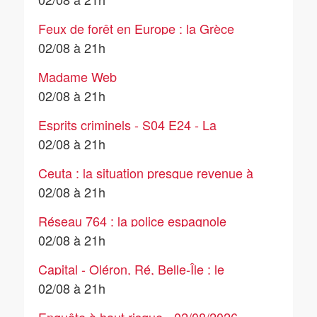
Feux de forêt en Europe : la Grèce
lutte encore, nouveaux foyers en
02/08 à 21h
Espagne
Madame Web
02/08 à 21h
Esprits criminels - S04 E24 - La
nouvelle souche
02/08 à 21h
Ceuta : la situation presque revenue à
la normale, le bilan monte à 67 morts
02/08 à 21h
Réseau 764 : la police espagnole
arrête un adolescent qui menaçait de
02/08 à 21h
commettre des massacres
Capital - Oléron, Ré, Belle-Île : le
match des îles est lancé !
02/08 à 21h