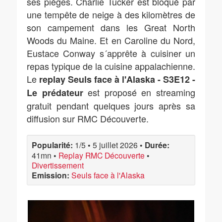
ses pièges. Charlie Tucker est bloqué par
une tempête de neige à des kilomètres de
son campement dans les Great North
Woods du Maine. Et en Caroline du Nord,
Eustace Conway s´apprête à cuisiner un
repas typique de la cuisine appalachienne.
Le
replay Seuls face à l'Alaska - S3E12 -
est proposé en streaming
Le prédateur
gratuit pendant quelques jours après sa
diffusion sur RMC Découverte.
Popularité:
1/5
•
5 juillet 2026
•
Durée:
41mn
•
Replay RMC Découverte
•
Divertissement
Emission:
Seuls face à l'Alaska