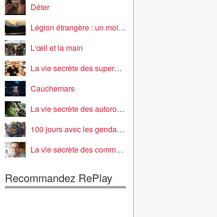
Déter
Légion étrangère : un mois au cœur de l'enfer vert
L'œil et la main
La vie secrète des supermarchés
Cauchemars
La vie secrète des autoroutes
100 jours avec les gendarmes
La vie secrète des commerçants
Recommandez RePlay