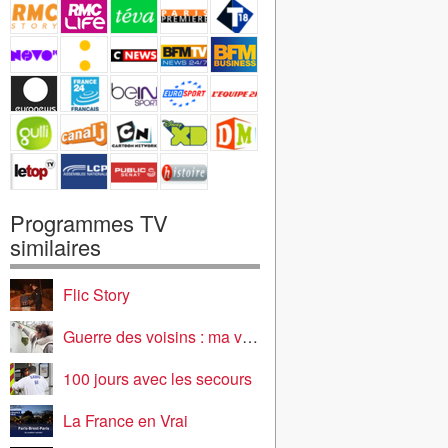
Programmes TV
similaires
Flic Story
Guerre des voisins : ma vie est un enfer
100 jours avec les secours
La France en Vrai