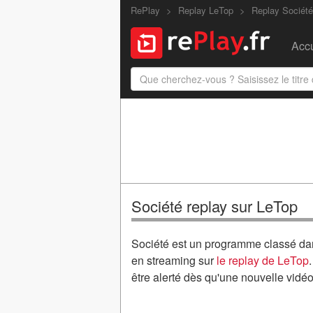
RePlay
Replay LeTop
Replay Société
Accu
Société replay sur LeTop
Société est un programme classé da
en streaming sur
le replay de LeTop
être alerté dès qu'une nouvelle vidé