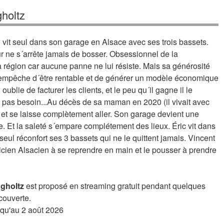
holtz
 vit seul dans son garage en Alsace avec ses trois bassets.
r ne s´arrête jamais de bosser. Obsessionnel de la
a région car aucune panne ne lui résiste. Mais sa générosité
'empêche d´être rentable et de générer un modèle économique
oublie de facturer les clients, et le peu qu´il gagne il le
´a pas besoin...Au décès de sa maman en 2020 (il vivait avec
e et se laisse complètement aller. Son garage devient une
se. Et la saleté s´empare complétement des lieux. Éric vit dans
eul réconfort ses 3 bassets qui ne le quittent jamais. Vincent
nicien Alsacien à se reprendre en main et le pousser à prendre
ngholtz
est proposé en streaming gratuit pendant quelques
couverte.
usqu'au 2 août 2026