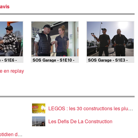
avis
 - S1E6 -
SOS Garage - S1E10 -
SOS Garage - S1E3 -
Saint-Romain-de-
Combs-la-Ville
Colbosc
 en replay
LEGOS : les 30 constructions les plus incroyables
Les Defis De La Construction
 fourrières