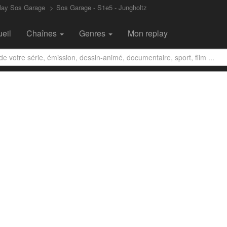
lay Sos Garage
Sos Garage - S1e5 - Jungholtz
eil
Chaînes
Genres
Mon replay