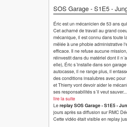
SOS Garage - S1E5 - Jung
Éric est un mécanicien de 53 ans qui
Cet acharné de travail au grand coeu
mécanique, il est connu dans toute l
mêlée à une phobie administrative l
efficace. Il ne refuse aucune mission, 
réinvestit dans du matériel dont il n
elle), Éric s´installe dans son garag
autocasse, il ne range plus, il entas
des conditions insalubres avec pour s
et Thierry vont devoir aider le méca
ses responsabilités s´il veut sauver
...
lire la suite
Le
replay SOS Garage - S1E5 - Ju
jours après sa diffusion sur RMC Dé
Cette vidéo était visible en replay j