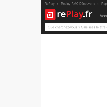
RePlay
Replay RMC Découverte
Rep
Accu