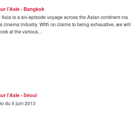
ur l'Asie - Bangkok
 Asia is a six-episode voyage across the Asian continent via
ous cinema industry. With no claims to being exhaustive, we will
ook at the various...
ur l'Asie - Séoul
éo du 5 juin 2013