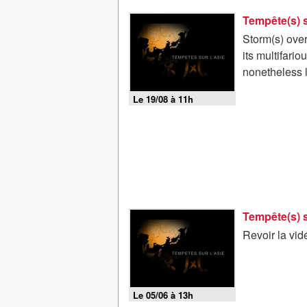
Tempête(s) s
Storm(s) over
its multifari
nonetheless l
Le 19/08 à 11h
Tempête(s) s
Revoir la vid
Le 05/06 à 13h