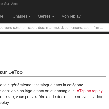
s Sur l'Asie
eil
Chaînes
Genres
Mon replay
 sur LeTop
e télé généralement catalogué dans la catégorie
s sont visibles légalement en streaming sur
LeTop en replay
.
otre site, vous pouvez être alerté dès qu'une nouvelle vidéo
eplay.