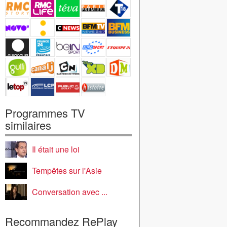
Programmes TV
similaires
Il était une loi
Tempêtes sur l'Asie
Conversation avec ...
Recommandez RePlay