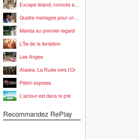
Excape Island, coincés avec nos ex
Quatre mariages pour une lune de miel
Mariés au premier regard
L'Île de la tentation
Les Anges
Alaska, La Ruée vers l'Or
Pékin express
L'amour est dans le pré
Recommandez RePlay