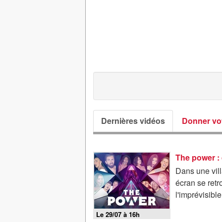
Dernières vidéos
Donner vot
The power : 
Dans une vill
écran se ret
l'imprévisible.
Le 29/07 à 16h