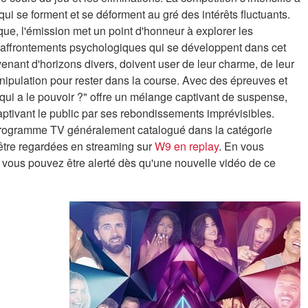
ui se forment et se déforment au gré des intérêts fluctuants.
e, l'émission met un point d'honneur à explorer les
 affrontements psychologiques qui se développent dans cet
enant d'horizons divers, doivent user de leur charme, de leur
anipulation pour rester dans la course. Avec des épreuves et
qui a le pouvoir ?" offre un mélange captivant de suspense,
aptivant le public par ses rebondissements imprévisibles.
 programme TV généralement catalogué dans la catégorie
être regardées en streaming sur
W9 en replay
. En vous
e, vous pouvez être alerté dès qu'une nouvelle vidéo de ce