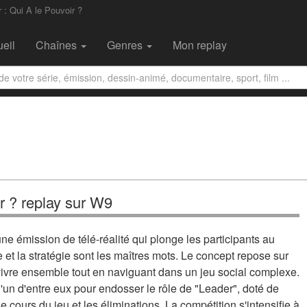
: Qui A le Pouvoir ?
eil
Chaînes
Genres
Mon replay
ir ? replay sur W9
une émission de télé-réalité qui plonge les participants au
 et la stratégie sont les maîtres mots. Le concept repose sur
vivre ensemble tout en naviguant dans un jeu social complexe.
'un d'entre eux pour endosser le rôle de "Leader", doté de
le cours du jeu et les éliminations. La compétition s'intensifie à