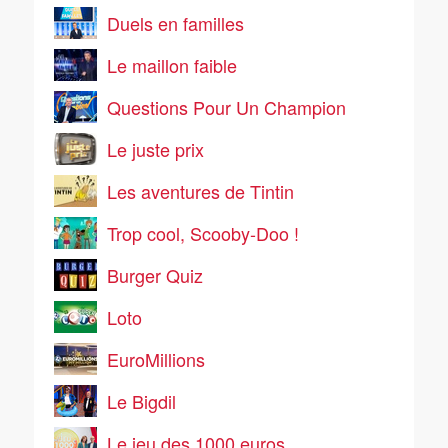
Duels en familles
Le maillon faible
Questions Pour Un Champion
Le juste prix
Les aventures de Tintin
Trop cool, Scooby-Doo !
Burger Quiz
Loto
EuroMillions
Le Bigdil
Le jeu des 1000 euros