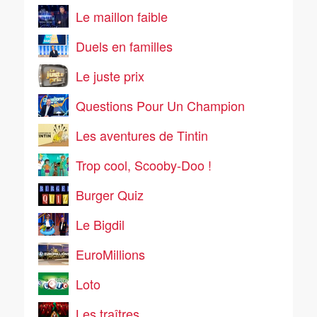
Le maillon faible
Duels en familles
Le juste prix
Questions Pour Un Champion
Les aventures de Tintin
Trop cool, Scooby-Doo !
Burger Quiz
Le Bigdil
EuroMillions
Loto
Les traîtres